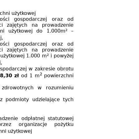
chni użytkowej
ości gospodarczej oraz od
ci zajętych na prowadzenie
chni użytkowej do 1.000m² –
j,
ości gospodarczej oraz od
ci zajętych na prowadzenie
i użytkowej
1.000 m²
i powyżej
,
ospodarczej w zakresie obrotu
2
8,30 zł
od
1 m
powierzchni
 zdrowotnych w rozumieniu
zez podmioty udzielające tych
dzenie odpłatnej statutowej
przez organizacje pożytku
hni użytkowej