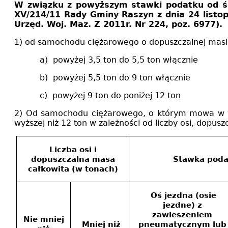
W związku z powyższym stawki podatku od śr
XV/214/11 Rady Gminy Raszyn z dnia 24 listo
Urzęd. Woj. Maz. Z 2011r. Nr 224, poz. 6977).
1) od samochodu ciężarowego o dopuszczalnej masie
a) powyżej 3,5 ton do 5
b) powyżej 5,5 ton do 
c) powyżej 9 ton do p
2) Od samochodu ciężarowego, o którym mowa w woj.
wyższej niż 12 ton w zależności od liczby osi, dopusz
Liczba osi i
dopuszczalna masa
Stawka poda
całkowita (w tonach)
Oś jezdna (osie
jezdne) z
zawieszeniem
Nie mniej
Mniej niż
pneumatycznym lub