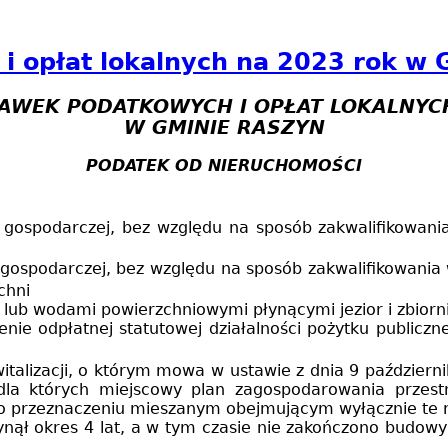
 opłat lokalnych na 2023 rok w 
AWEK PODATKOWYCH I OPŁAT LOKALNYCH
W GMINIE RASZYN
PODATEK OD NIERUCHOMOŚCI
 gospodarczej, bez względu na sposób zakwalifikowani
 gospodarczej, bez względu na sposób zakwalifikowania
chni
lub wodami powierzchniowymi płynącymi jezior i zbiorn
nie odpłatnej statutowej działalności pożytku publiczn
italizacji, o którym mowa
w ustawie z dnia
9 październik
 dla których miejscowy plan zagospodarowania przes
przeznaczeniu mieszanym obejmującym wyłącznie te rod
ynął okres 4 lat, a w tym czasie nie zakończono budo