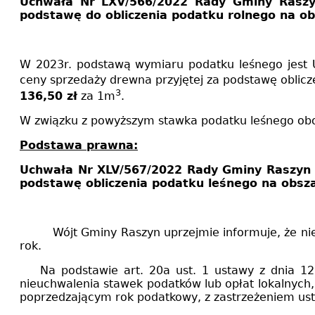
Uchwała Nr L
XV/566/2022
Rady Gminy Raszyn
podstawę do obliczenia podatku rolnego na ob
W 2023r. podstawą wymiaru podatku leśnego jest
ceny sprzedaży drewna przyjętej za podstawę oblic
3
136,50 zł
za 1m
.
W związku z powyższym stawka podatku leśnego obo
Podstawa prawna:
Uchwała Nr
XLV/567/2022
Rady Gminy Raszyn 
podstawę obliczenia podatku leśnego na obs
Wójt Gminy Raszyn uprzejmie informuje, że n
rok.
Na podstawie art. 20a ust. 1 ustawy z dnia 12
nieuchwalenia stawek podatków lub opłat lokalnych,
poprzedzającym rok podatkowy, z zastrzeżeniem ust