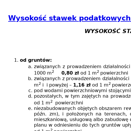
Wysokość stawek podatkowych i
WYSOKOŚĆ ST
od gruntów:
związanych z prowadzeniem działalności
2
2
1000 m
0,80 zł
od
1 m
powierzchni
związanych z prowadzeniem działalności
2
2
m
i i powyżej –
1,16 zł
od
1 m
powierz
pod wodami powierzchniowymi stojącymi 
pozostałych, w tym zajętych na prowadze
2
od
1 m
powierzchni
niezabudowanych objętych obszarem rew
późn. zm), i położonych na terenach,
mieszkaniową, usługową albo zabudowę o 
planu w odniesieniu do tych gruntów upł
2