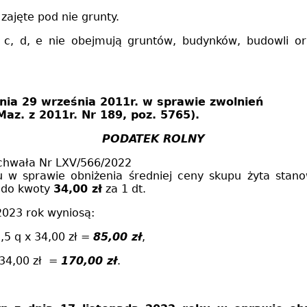
zajęte pod nie grunty.
, d, e nie obejmują gruntów, budynków, budowli oraz
nia 29 września 2011r. w sprawie zwolnień
az. z 2011r. Nr 189, poz. 5765).
PODATEK ROLNY
chwała Nr LXV/566/2022
 w sprawie obniżenia średniej ceny skupu żyta stano
t do kwoty
34,00 zł
za 1 dt.
2023 rok wyniosą:
,5 q x 34,00 zł =
85,00 zł
,
 34,00 zł =
170,00 zł
.