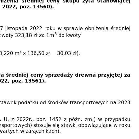
iżenia średniej ceny skupu żyta stanowiącej
 2022, poz. 13560).
7 listopada 2022 roku
w sprawie obniżenia średniej
3
kwoty 323,18 zł za 1m
do kwoty
0,220 m³
x 136,50 zł = 30,03 zł).
a średniej ceny sprzedaży drewna przyjętej za
022, poz. 13561).
 stawek podatku od środków transportowych na 2023
z. U. z 2022r., poz. 1452 z późn. zm.) w przypadku
nsportowych) stosuje się stawki obowiązujące w roku
wartych w załącznikach).