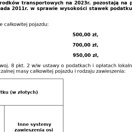
odków transportowych na 2023r. pozostają na 
pada 2011r. w sprawie wysokości stawek podatk
 całkowitej pojazdu:
,5 ton włącznie
500,00 zł,
9 ton włącznie
700,00 zł,
oniżej 12 ton
950,00 zł,
 8 pkt. 2 w/w ustawy o podatkach i opłatach lokalnyc
czalnej masy całkowitej pojazdu i rodzaju zawieszenia:
tku (w złotych)
Inne systemy
zawieszenia osi