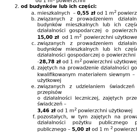
od
1 m
powierzchni
od budynków lub ich części:
2
mieszkalnych –
0,55 zł
od
1 m
powierz
związanych z prowadzeniem działaln
budynków mieszkalnych lub ich częś
działalności gospodarczej o powierz
2
15,00
zł
od
1 m
powierzchni użytkowe
związanych z prowadzeniem działaln
budynków mieszkalnych lub ich częś
działalności gospodarczej o powierzchn
2
-
28,78 zł
od
1 m
powierzchni użytkowej
zajętych na prowadzenie działalności g
kwalifikowanym materiałem siewnym –
użytkowej
związanych z udzielaniem świadczeń
przepisów
o działalności leczniczej, zajętych pr
świadczeń –
2
3,46 zł
od
1 m
powierzchni użytkowej
pozostałych, w tym zajętych na prowa
działalności pożytku publicznego 
2
publicznego –
5,00 zł
od
1 m
powierzc