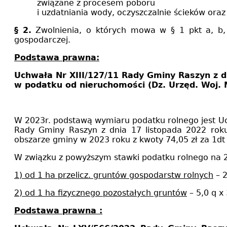
związane z procesem poboru
i uzdatniania wody, oczyszczalnie ścieków oraz 
§
2.
Zwolnienia, o których mowa w § 1 pkt a, b, c
gospodarczej.
Podstawa prawna:
Uchwała Nr XIII/127/11 Rady Gminy Raszyn z d
w podatku od nieruchomości (Dz. Urzęd. Woj. M
W 2023r. podstawą wymiaru podatku rolnego jest
U
Rady Gminy Raszyn z dnia 17 listopada 2022 roku
obszarze gminy w 2023 roku
z kwoty 74,05 zł za 1d
W związku z powyższym stawki podatku rolnego na 
1) od
1 ha
przelicz. gruntów gospodarstw rolnych
– 2
2) od
1 ha
fizycznego pozostałych gruntów
– 5,0 q x
Podstawa prawna :