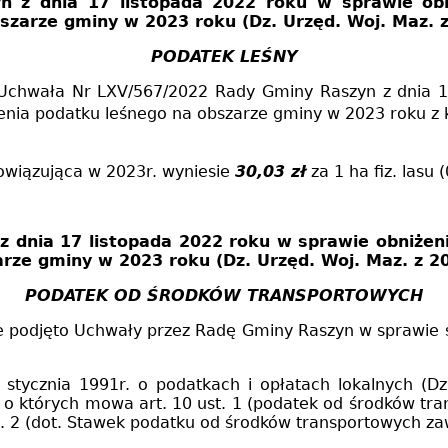
 z dnia 17 listopada 2022 roku w sprawie obn
szarze gminy w 2023 roku (Dz. Urzęd. Woj. Maz. z
PODATEK LEŚNY
Uchwała Nr LXV/567/2022 Rady Gminy Raszyn z dnia 1
zenia podatku leśnego na obszarze gminy w 2023 roku z 
wiązująca w 2023r. wyniesie
30,03 zł
za
1 ha
fiz. lasu (
z dnia 17 listopada 2022 roku
w sprawie obniżeni
zarze gminy w 2023 roku
(Dz. Urzęd. Woj. Maz. z 2
PODATEK OD ŚRODKÓW TRANSPORTOWYCH
ie podjęto Uchwały przez Radę Gminy Raszyn w sprawie
 stycznia 1991r. o podatkach i opłatach lokalnych (D
 o których mowa art. 10 ust. 1 (podatek od środków tra
. 2 (dot. Stawek podatku od środków transportowych za