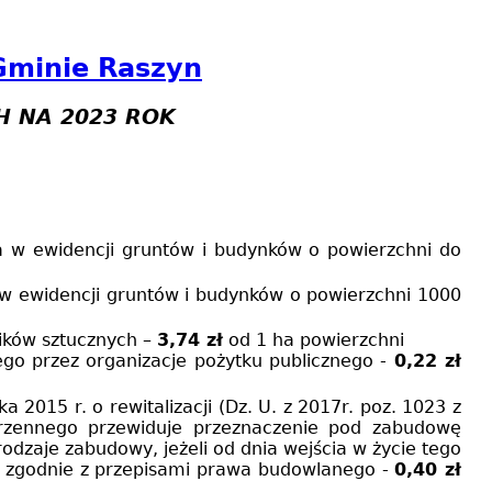
Gminie Raszyn
 NA 2023 ROK
a w ewidencji gruntów i budynków o powierzchni do
 w ewidencji gruntów i budynków o powierzchni
1000
ików sztucznych –
3,74 zł
od
1 ha
powierzchni
ego przez organizacje pożytku publicznego -
0,22 zł
a 2015 r. o rewitalizacji (Dz. U. z 2017r. poz. 1023 z
trzennego przewiduje przeznaczenie pod zabudowę
zaje zabudowy, jeżeli od dnia wejścia w życie tego
wy zgodnie z przepisami prawa budowlanego -
0,40 zł